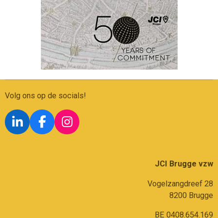
Volg ons op de socials!
L
F
I
i
a
n
n
c
s
k
e
t
JCI Brugge vzw
e
b
a
Vogelzangdreef 28
d
o
g
8200 Brugge
I
o
r
n
k
a
BE 0408.654.169